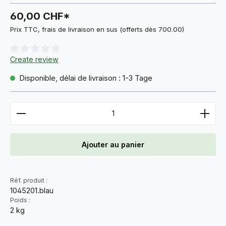
60,00 CHF*
Prix TTC, frais de livraison en sus (offerts dès 700.00)
Note moyenne de 0 sur 5 étoiles
Create review
Disponible, délai de livraison : 1-3 Tage
Quantité de produit : Entrez la quantité souhaitée 
Ajouter au panier
Réf. produit :
1045201.blau
Poids :
2 kg