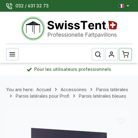
032 / 631 32 73
Passer au contenu principal
Le pan
Pour les utilisateurs professionnels
You are here:
Accueil
Accessoires
Parois latérales
Parois latérales pour Profi
Parois latérales bleues
Ignorer la galerie d'images