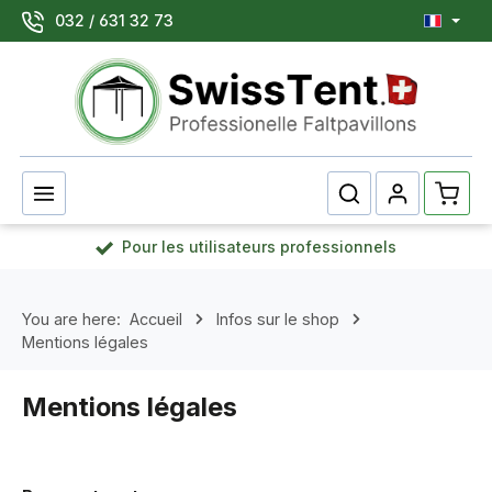
032 / 631 32 73
Passer au contenu principal
Le pan
Pour les utilisateurs professionnels
You are here:
Accueil
Infos sur le shop
Mentions légales
Mentions légales