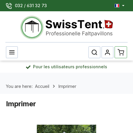
032 / 631 32 73
Passer au contenu principal
Le pan
Pour les utilisateurs professionnels
You are here:
Accueil
Imprimer
Imprimer
Skip category gallery