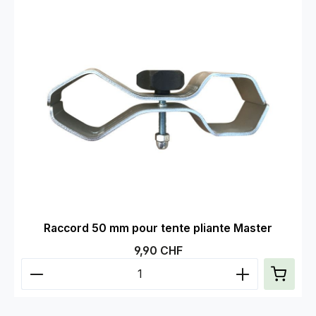
Raccord 50 mm pour tente pliante Master
Prix régulier :
9,90 CHF
Quantité de produit : Entrez la quantité souhaitée