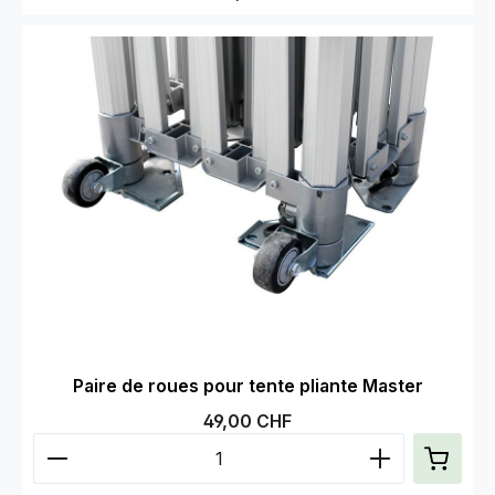
Paire de roues pour tente pliante Master
Prix régulier :
49,00 CHF
Quantité de produit : Entrez la quantité souhaitée