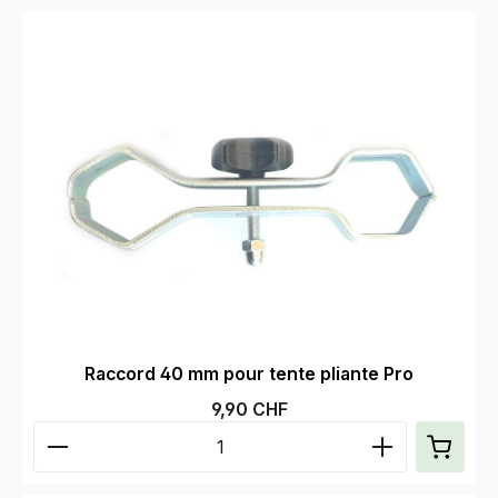
Raccord 40 mm pour tente pliante Pro
Prix régulier :
9,90 CHF
Quantité de produit : Entrez la quantité souhaitée