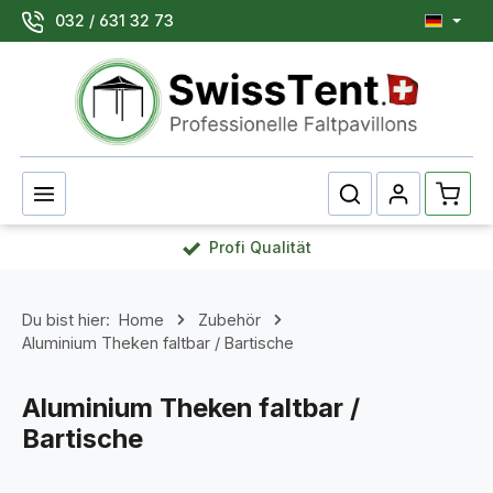
032 / 631 32 73
Zum Hauptinhalt springen
Waren
Profi Qualität
Du bist hier:
Home
Zubehör
Aluminium Theken faltbar / Bartische
Aluminium Theken faltbar /
Bartische