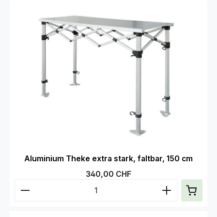
Aluminium Theke extra stark, faltbar, 150 cm
Regulärer Preis:
340,00 CHF
Produkt Anzahl: Gib den gewünschten Wert ein od