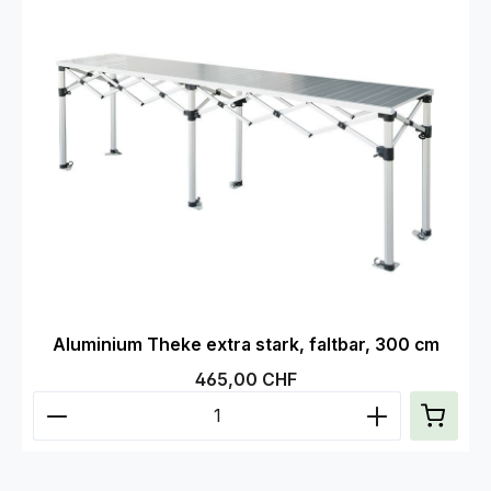
Aluminium Theke extra stark, faltbar, 300 cm
Regulärer Preis:
465,00 CHF
Produkt Anzahl: Gib den gewünschten Wert ein od