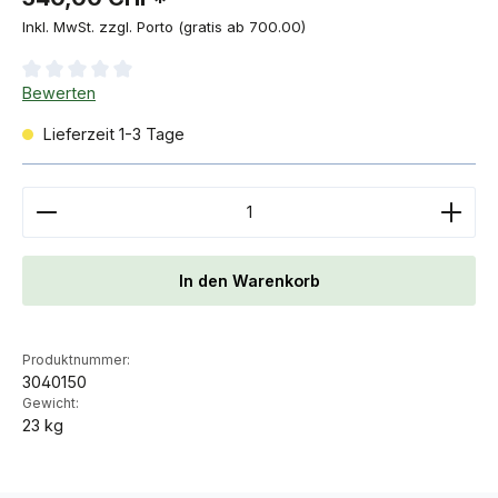
Inkl. MwSt. zzgl. Porto (gratis ab 700.00)
Durchschnittliche Bewertung von 0 von 5 Sternen
Bewerten
Lieferzeit 1-3 Tage
Produkt Anzahl: Gib den gewünschten Wert ein ode
In den Warenkorb
Produktnummer:
3040150
Gewicht:
23 kg