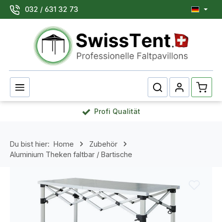
032 / 631 32 73
Zum Hauptinhalt springen
Waren
Profi Qualität
Du bist hier:
Home
Zubehör
Aluminium Theken faltbar / Bartische
Bildergalerie überspringen