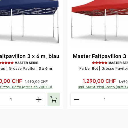
ltpavillon 3 x 6 m, blau
Master Faltpavillon 3 
lau
|
Grösse Pavillon:
3 x 6 m
Farbe:
Rot
|
Grösse Pavillo
90,00 CHF
1.290,00 CHF
ufspreis:
Regulärer Preis:
Verkaufspreis:
Regul
1.490,00 CHF
1.49
t. zzgl. Porto (gratis ab 700.00)
Inkl. MwSt. zzgl. Porto (grati
t Anzahl: Gib den gewünschten Wert ein
Produkt Anzahl: 