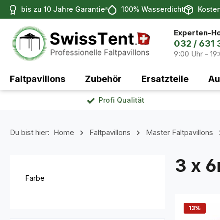
bis zu 10 Jahre Garantie⁵
100% Wasserdicht
Koste
 Hauptinhalt springen
Zur Suche springen
Zur Hauptnavigation springen
Experten-Ho
032 / 631 
9:00 Uhr - 19
Faltpavillons
Zubehör
Ersatzteile
Au
Profi Qualität
Du bist hier:
Home
Faltpavillons
Master Faltpavillons
3 x 6
Farbe
13
%