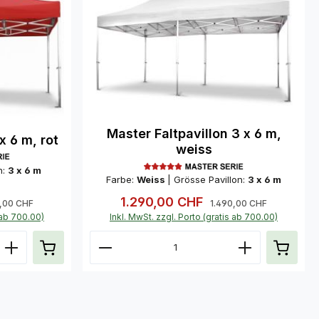
Master Faltpavillon 3 x 6 m,
x 6 m, rot
weiss
n:
3 x 6 m
Farbe:
Weiss
|
Grösse Pavillon:
3 x 6 m
1.290,00 CHF
ärer Preis:
Verkaufspreis:
Regulärer Preis:
0,00 CHF
1.490,00 CHF
s ab 700.00)
Inkl. MwSt. zzgl. Porto (gratis ab 700.00)
 oder benutze die Schaltflächen um di
Gib den gewünschten Wert ein oder benu
Produkt Anzahl: Gib den gew