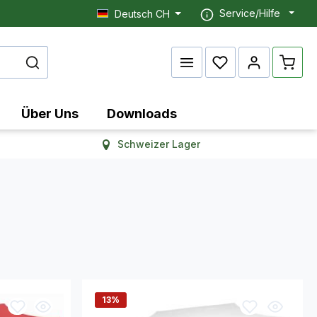
Service/Hilfe
Deutsch CH
Waren
Über Uns
Downloads
Schweizer Lager
13
%