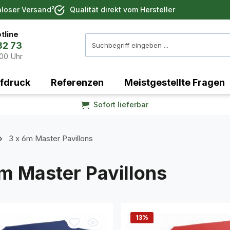
nloser Versand²
Qualität direkt vom Hersteller
tline
32 73
:00 Uhr
fdruck
Referenzen
Meistgestellte Fragen
Sofort lieferbar
3 x 6m Master Pavillons
m Master Pavillons
13
%