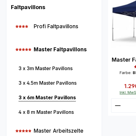
Faltpavillons
Profi Faltpavillons
Master Faltpavillons
Master Fa
3 x 3m Master Pavillons
Farbe:
B
3 x 4.5m Master Pavillons
1.2
Verka
Inkl. MwS
3 x 6m Master Pavillons
Produk
4 x 8 m Master Pavillons
Master Arbeitszelte