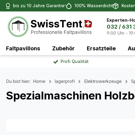
bis zu 10 Jahre Garantie⁵
100% Wasserdicht
Koste
 Hauptinhalt springen
Zur Suche springen
Zur Hauptnavigation springen
Experten-Ho
032 / 631 
9:00 Uhr - 19
Faltpavillons
Zubehör
Ersatzteile
Au
Profi Qualität
Du bist hier:
Home
lagerprofi
Elektrowerkzeuge
S
Spezialmaschinen Holzb