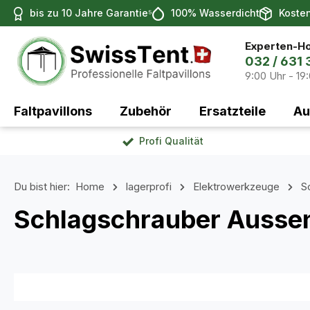
bis zu 10 Jahre Garantie⁵
100% Wasserdicht
Koste
 Hauptinhalt springen
Zur Suche springen
Zur Hauptnavigation springen
Experten-Ho
032 / 631 
9:00 Uhr - 19
Faltpavillons
Zubehör
Ersatzteile
Au
Profi Qualität
Du bist hier:
Home
lagerprofi
Elektrowerkzeuge
S
Schlagschrauber Ausse