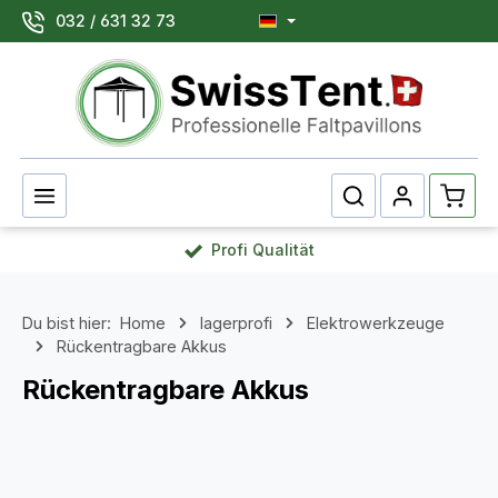
032 / 631 32 73
Zum Hauptinhalt springen
Waren
Profi Qualität
Du bist hier:
Home
lagerprofi
Elektrowerkzeuge
Rückentragbare Akkus
Rückentragbare Akkus