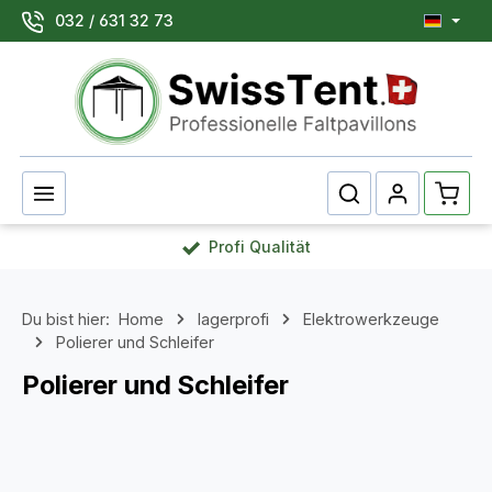
032 / 631 32 73
Zum Hauptinhalt springen
Waren
Profi Qualität
Du bist hier:
Home
lagerprofi
Elektrowerkzeuge
Polierer und Schleifer
Polierer und Schleifer