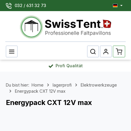
032 / 631 32 73
Zum Hauptinhalt springen
Waren
Profi Qualität
Du bist hier:
Home
lagerprofi
Elektrowerkzeuge
Energypack CXT 12V max
Energypack CXT 12V max